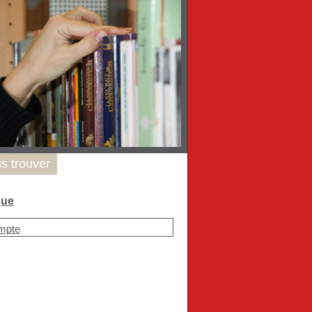
s trouver
que
mpte