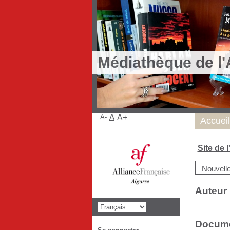
Médiathèque de l'
A-
A
A+
Accueil
Site de 
Nouvell
Auteur 
Documen