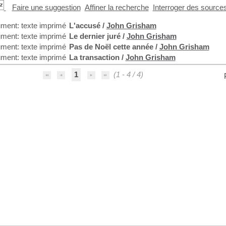
Faire une suggestion
Affiner la recherche
Interroger des source
L'accusé
/
John Grisham
Le dernier juré
/
John Grisham
Pas de Noël cette année
/
John Grisham
La transaction
/
John Grisham
1
(1 - 4 / 4)