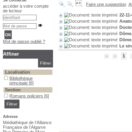
Se connecter
Faire une suggestion
A
accéder à votre compte
de lecteur
22-11-
Anato
Docte
Dôme,
Dôme,
Mot de passe oublié ?
Le sin
Affiner
1
Localisation
Bibliothèque principale
Bibliothèque
principale
[6]
Section
Romans policiers
Romans policiers
[6]
Adresse
Médiathèque de l'Alliance
Française de l'Algarve
Rua Primeiro de Maio