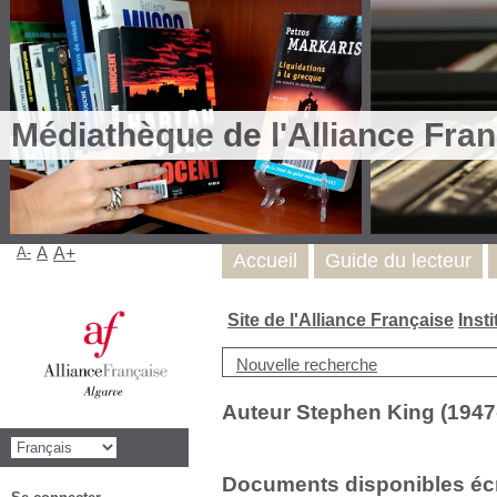
Médiathèque de l'Alliance Fran
A-
A
A+
Accueil
Guide du lecteur
Site de l'Alliance Française
Inst
Nouvelle recherche
Auteur Stephen King (1947-.
Documents disponibles écri