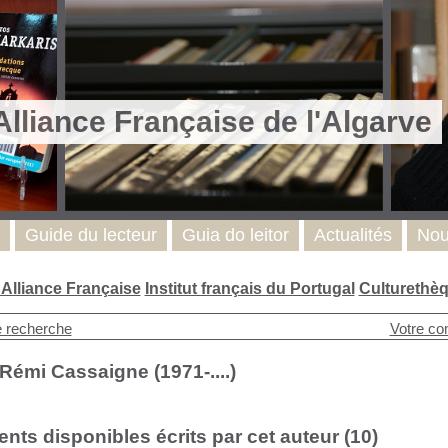
Alliance Française de l'Algarve
Guide du lecteur
Guia do leitor
Actualités
Nou
l'Alliance Française
Institut français du Portugal
Culturethè
e recherche
Votre co
Rémi Cassaigne (1971-....)
ts disponibles écrits par cet auteur (
10
)