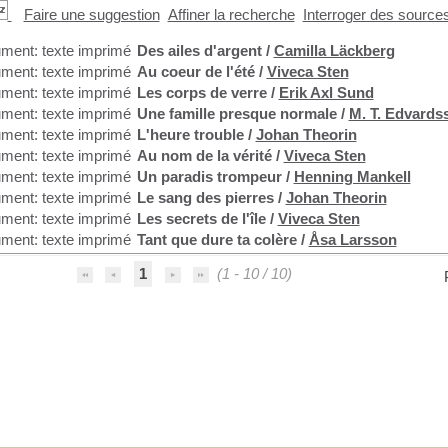
Faire une suggestion
Affiner la recherche
Interroger des source
Des ailes d'argent
/
Camilla Läckberg
Au coeur de l'été
/
Viveca Sten
Les corps de verre
/
Erik Axl Sund
Une famille presque normale
/
M. T. Edvards
L'heure trouble
/
Johan Theorin
Au nom de la vérité
/
Viveca Sten
Un paradis trompeur
/
Henning Mankell
Le sang des pierres
/
Johan Theorin
Les secrets de l'île
/
Viveca Sten
Tant que dure ta colère
/
Åsa Larsson
1
(1 - 10 / 10)