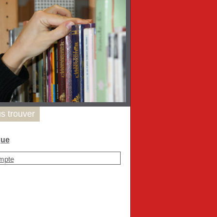
s trouver
que
mpte