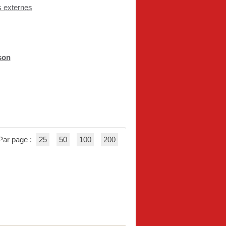
s externes
son
Par page :
25
50
100
200