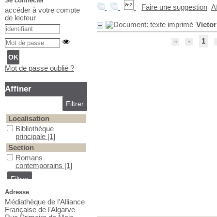
Se connecter
Faire une suggestion
A
accéder à votre compte
de lecteur
Victor
1
Mot de passe oublié ?
Affiner
Localisation
Bibliothèque principale
Bibliothèque
principale
[1]
Section
Romans contemporains
Romans
contemporains
[1]
Adresse
Médiathèque de l'Alliance
Française de l'Algarve