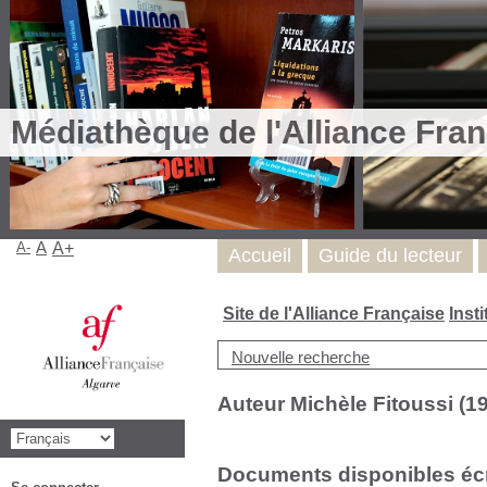
Médiathèque de l'Alliance Fran
A-
A
A+
Accueil
Guide du lecteur
Site de l'Alliance Française
Inst
Nouvelle recherche
Auteur Michèle Fitoussi (195
Documents disponibles écri