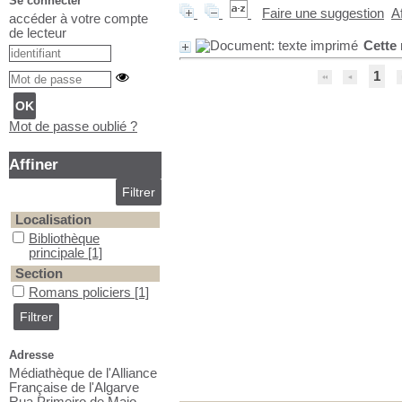
Se connecter
Faire une suggestion
A
accéder à votre compte
de lecteur
Cette 
1
Mot de passe oublié ?
Affiner
Localisation
Bibliothèque principale
Bibliothèque
principale
[1]
Section
Romans policiers
Romans policiers
[1]
Adresse
Médiathèque de l'Alliance
Française de l'Algarve
Rua Primeiro de Maio