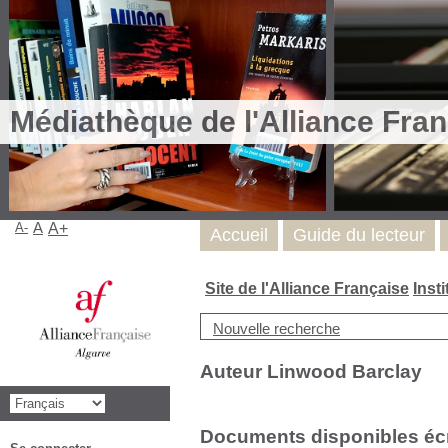
Médiathèque de l'Alliance Fran
A-
A
A+
Accueil
Guide du lecteur
Site de l'Alliance Française
Inst
Nouvelle recherche
Auteur Linwood Barclay
Documents disponibles écri