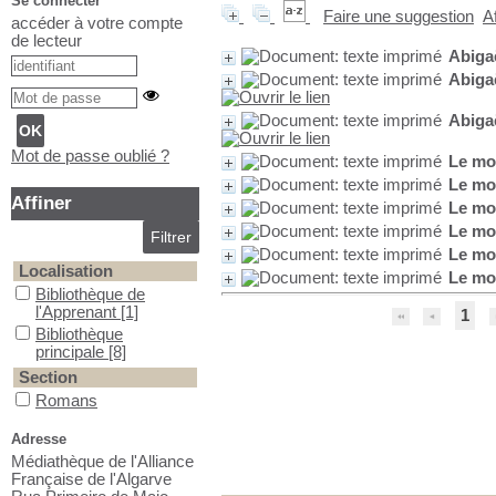
Se connecter
Faire une suggestion
A
accéder à votre compte
de lecteur
Abigaë
Abigaë
Abigaë
Mot de passe oublié ?
Le mou
Le mou
Affiner
Le mou
Le mou
Le mo
Localisation
Le mou
Bibliothèque de l'Apprenant
Bibliothèque de
l'Apprenant
[1]
1
Bibliothèque principale
Bibliothèque
principale
[8]
Section
Romans contemporains
Romans
contemporains
[9]
Adresse
Médiathèque de l'Alliance
Française de l'Algarve