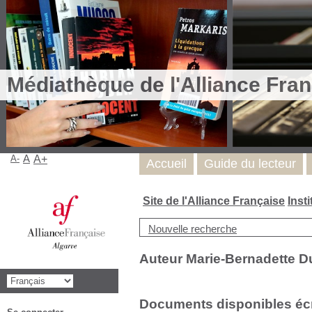
Médiathèque de l'Alliance Fran
A-
A
A+
Accueil
Guide du lecteur
Site de l'Alliance Française
Inst
Nouvelle recherche
Auteur Marie-Bernadette Du
Documents disponibles écri