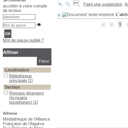
Se connecter
Faire une suggestion
A
accéder à votre compte
de lecteur
L'alch
1
Mot de passe oublié ?
Affiner
Localisation
Bibliothèque principale
Bibliothèque
principale
[1]
Section
Romans étrangers (écrivains lusophones)
Romans étrangers
(écrivains
lusophones)
[1]
Adresse
Médiathèque de l'Alliance
Française de l'Algarve