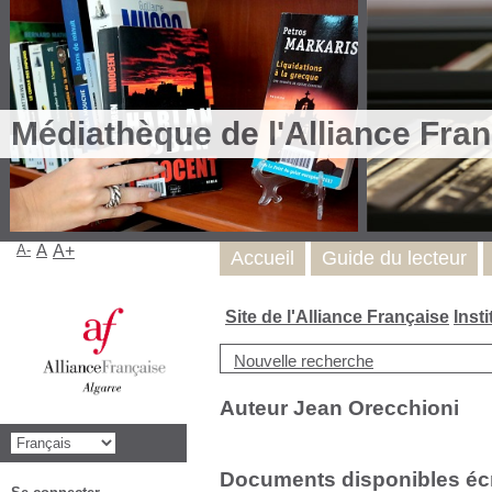
Médiathèque de l'Alliance Fran
A-
A
A+
Accueil
Guide du lecteur
Site de l'Alliance Française
Inst
Nouvelle recherche
Auteur Jean Orecchioni
Documents disponibles écri