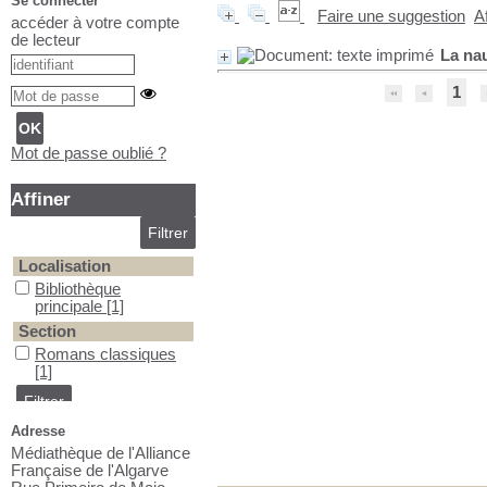
Se connecter
Faire une suggestion
A
accéder à votre compte
de lecteur
La na
1
Mot de passe oublié ?
Affiner
Localisation
Bibliothèque principale
Bibliothèque
principale
[1]
Section
Romans classiques
Romans classiques
[1]
Adresse
Médiathèque de l'Alliance
Française de l'Algarve