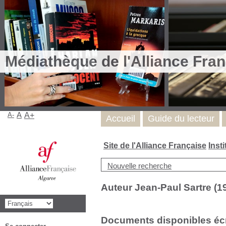
Médiathèque de l'Alliance Fran
A-
A
A+
Accueil
Guide du lecteur
Site de l'Alliance Française
Inst
Nouvelle recherche
Auteur Jean-Paul Sartre (1
Documents disponibles écri