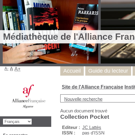
Médiathèque de l'Alliance Fran
A-
A
A+
Accueil
Guide du lecteur
Site de l'Alliance Française
Inst
Nouvelle recherche
Aucun document trouvé
Collection Pocket
Editeur :
JC Lattès
ISSN :
pas d'ISSN