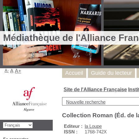
Médiathèque de l'Alliance Fran
A-
A
A+
Accueil
Guide du lecteur
Site de l'Alliance Française
Inst
Nouvelle recherche
Collection Roman (Éd. de l
Editeur :
la Loupe
ISSN :
1768-742X