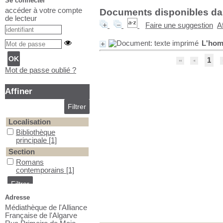
Se connecter
accéder à votre compte
Documents disponibles dans
de lecteur
Faire une suggestion
A
L'hom
1
Mot de passe oublié ?
Affiner
Localisation
Bibliothèque principale
Bibliothèque
principale
[1]
Section
Romans contemporains
Romans
contemporains
[1]
Adresse
Médiathèque de l'Alliance
Française de l'Algarve