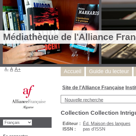
Médiathèque de l'Alliance Fran
A-
A
A+
Accueil
Guide du lecteur
Site de l'Alliance Française
Inst
Nouvelle recherche
Collection Collection Intrig
Editeur :
Éd. Maison des langues
ISSN :
pas d'ISSN