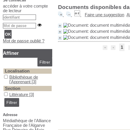
Se connecter
accéder à votre compte
Documents disponibles dans
de lecteur
Faire une suggestion
A
Mot de passe oublié ?
1
Affiner
Localisation
Bibliothèque de l'Apprenant
Bibliothèque de
l'Apprenant
[3]
Section
Littérature
Littérature
[3]
Adresse
Médiathèque de l'Alliance
Française de l'Algarve
Rua Primeiro de Maio