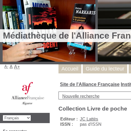
Médiathèque de l'Alliance Fran
A-
A
A+
Accueil
Guide du lecteur
Site de l'Alliance Française
Inst
Nouvelle recherche
Collection Livre de poche
Editeur :
JC Lattès
ISSN :
pas d'ISSN