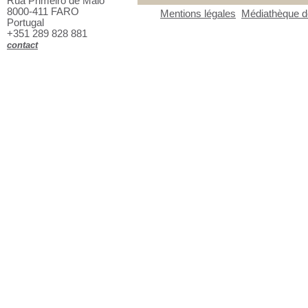
Rua Primeiro de Maio
Romans policiers
Romans policiers
[4]
8000-411 FARO
Mentions légales
Médiathèque de
Portugal
+351 289 828 881
contact