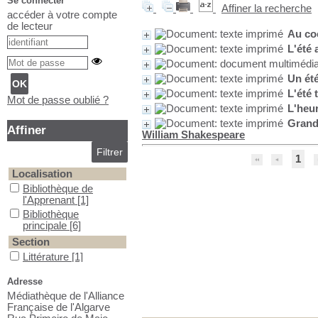
Se connecter
Affiner la recherche
accéder à votre compte
de lecteur
Au coe
L'été 
Un été
L'été 
Mot de passe oublié ?
L'heur
Grands
Affiner
William Shakespeare
1
Localisation
Bibliothèque de l'Apprenant
Bibliothèque de
l'Apprenant
[1]
Bibliothèque principale
Bibliothèque
principale
[6]
Section
Littérature
Littérature
[1]
Romans classiques
Romans classiques
Adresse
[1]
Médiathèque de l'Alliance
Romans contemporains
Romans
Française de l'Algarve
contemporains
[1]