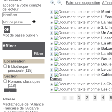
Se connecter
Faire une suggestion
Affine
accéder à votre compte
de lecteur
Mont-
L'Écor
La na
2. L'
Un Am
Mot de passe oublié ?
L'ass
En at
Affiner
Balza
La bê
Boule 
Localisation
Boule 
Bibliothèque principale
Bibliothèque
Le cah
principale
[118]
Cahie
Section
Dumas
Romans classiques
Romans classiques
La Ch
[118]
Les c
1
2
3
4
5
Adresse
Médiathèque de l'Alliance
Française de l'Algarve