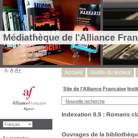
Médiathèque de l'Alliance Fran
A-
A
A+
Accueil
Guide du lecteur
Site de l'Alliance Française
Inst
Nouvelle recherche
Indexation 8.5 : Romans c
Ouvrages de la bibliothèqu