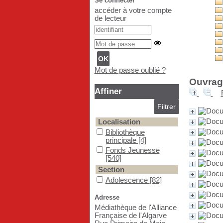
Se connecter
accéder à votre compte
de lecteur
Mot de passe oublié ?
Ouvrage
Affiner
Localisation
Bibliothèque principale
Bibliothèque
principale
[4]
Fonds Jeunesse
Fonds Jeunesse
[540]
Section
Adolescence
Adolescence
[82]
Enfance
Enfance
[286]
Adresse
indéterminé
indéterminé
[3]
Médiathèque de l'Alliance
Jeunesse
Jeunesse
[174]
Française de l'Algarve