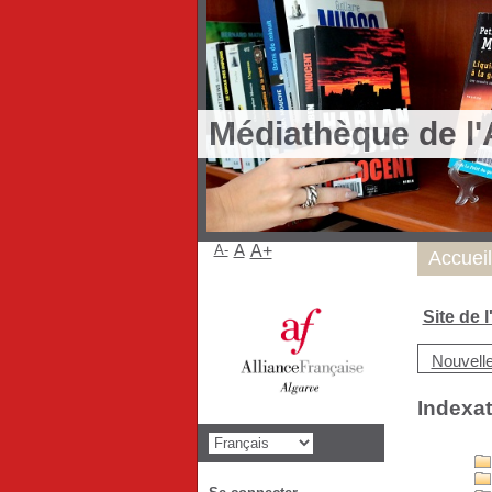
Médiathèque de l'
A-
A
A+
Accueil
Site de 
Nouvell
Indexat