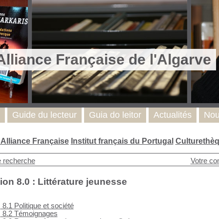
Alliance Française de l'Algarve
Guide du lecteur
Guia do leitor
Actualités
Nou
l'Alliance Française
Institut français du Portugal
Culturethè
e recherche
Votre co
ion 8.0 : Littérature jeunesse
8.1 Politique et société
8.2 Témoignages