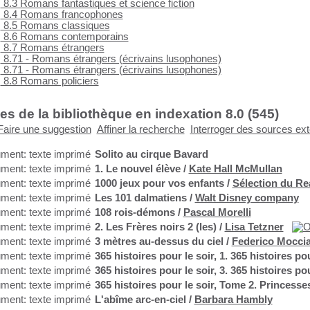
8.3 Romans fantastiques et science fiction
8.4 Romans francophones
8.5 Romans classiques
8.6 Romans contemporains
8.7 Romans étrangers
8.71 - Romans étrangers (écrivains lusophones)
8.71 - Romans étrangers (écrivains lusophones)
8.8 Romans policiers
s de la bibliothèque en indexation 8.0 (
545
)
Faire une suggestion
Affiner la recherche
Interroger des sources ex
Solito au cirque Bavard
1. Le nouvel élève
/
Kate Hall McMullan
1000 jeux pour vos enfants
/
Sélection du Re
Les 101 dalmatiens
/
Walt Disney company
108 rois-démons
/
Pascal Morelli
2. Les Frères noirs 2 (les)
/
Lisa Tetzner
3 mètres au-dessus du ciel
/
Federico Mocci
365 histoires pour le soir, 1. 365 histoires pou
365 histoires pour le soir, 3. 365 histoires pou
365 histoires pour le soir, Tome 2. Princesses
L'abîme arc-en-ciel
/
Barbara Hambly