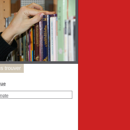
s trouver
que
mpte