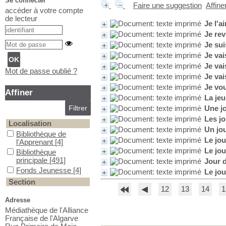
Se connecter
Faire une suggestion
Affine
accéder à votre compte
de lecteur
Je l'a
Je rev
Je sui
Je vai
Je va
Mot de passe oublié ?
Je vai
Je vo
Affiner
La jeun
Une jo
Les jo
Localisation
Un jou
Bibliothèque de l'Apprenant
Bibliothèque de
Le jou
l'Apprenant
[4]
Le jou
Bibliothèque principale
Bibliothèque
principale
[491]
Jour 
Fonds Jeunesse
Fonds Jeunesse
[4]
Le jou
Section
12
13
14
1
Adolescence
Adolescence
[2]
Adresse
Enfance
Enfance
[2]
Médiathèque de l'Alliance
Romans contemporains
Romans
Française de l'Algarve
contemporains
[491]