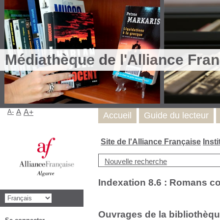
Médiathèque de l'Alliance Fran
A-
A
A+
Accueil
Guide du lecteur
Site de l'Alliance Française
Inst
Nouvelle recherche
Indexation 8.6 : Romans c
Ouvrages de la bibliothèqu