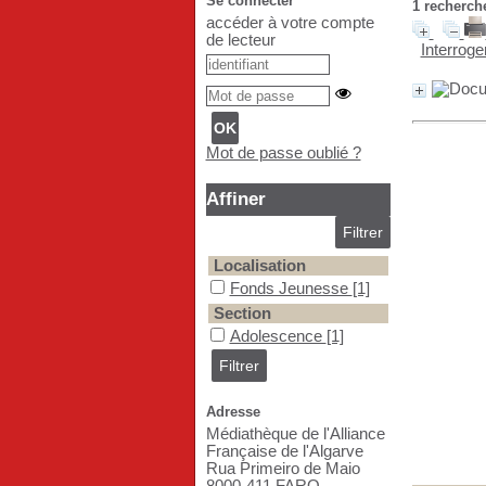
Se connecter
1
recherche
accéder à votre compte
de lecteur
Interrog
Mot de passe oublié ?
Affiner
Localisation
Fonds Jeunesse
Fonds Jeunesse
[1]
Section
Adolescence
Adolescence
[1]
Adresse
Médiathèque de l'Alliance
Française de l'Algarve
Rua Primeiro de Maio
8000-411 FARO