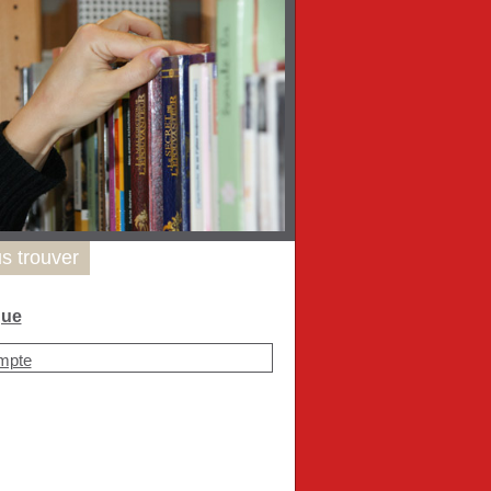
s trouver
que
mpte