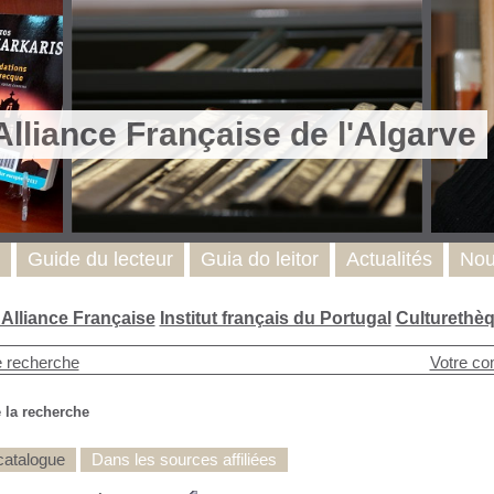
Alliance Française de l'Algarve
Guide du lecteur
Guia do leitor
Actualités
Nou
l'Alliance Française
Institut français du Portugal
Culturethè
e recherche
Votre co
 la recherche
catalogue
Dans les sources affiliées