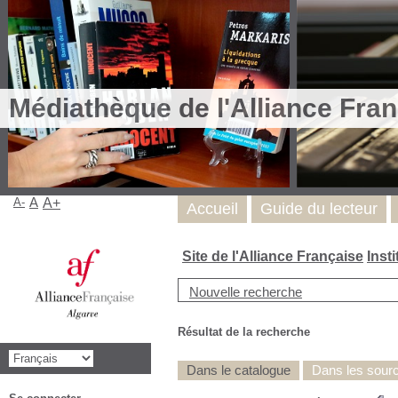
Médiathèque de l'Alliance Fran
A-
A
A+
Accueil
Guide du lecteur
Site de l'Alliance Française
Inst
Nouvelle recherche
Résultat de la recherche
Dans le catalogue
Dans les source