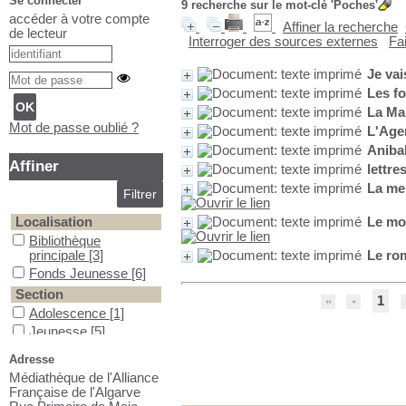
Se connecter
9
recherche sur le mot-clé
'Poches'
accéder à votre compte
Affiner la recherche
de lecteur
Interroger des sources externes
Fa
Je vai
Les f
La Ma
Mot de passe oublié ?
L'Age
Aniba
Affiner
lettre
La mei
Localisation
Le mo
Bibliothèque principale
Bibliothèque
principale
[3]
Le ro
Fonds Jeunesse
Fonds Jeunesse
[6]
Section
1
Adolescence
Adolescence
[1]
Jeunesse
Jeunesse
[5]
Romans contemporains
Romans
Adresse
contemporains
[2]
Médiathèque de l'Alliance
Romans étrangers
Romans étrangers
[1]
Française de l'Algarve