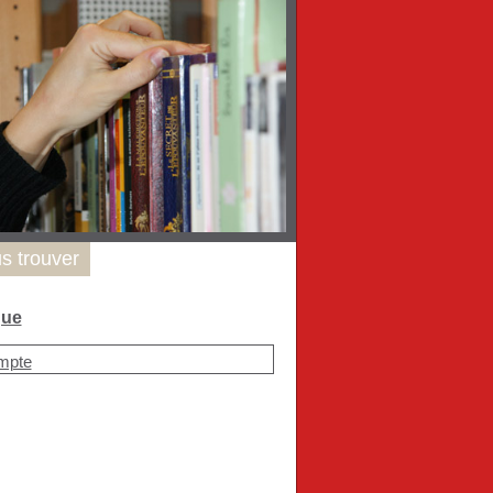
s trouver
que
mpte