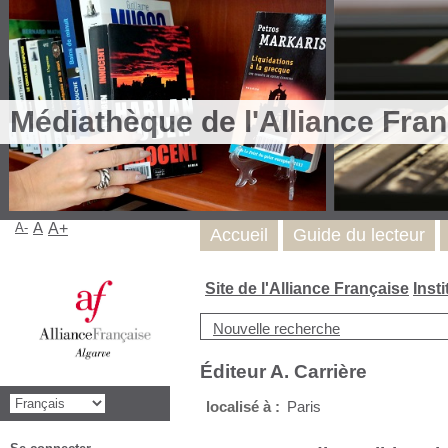
Médiathèque de l'Alliance Fran
A-
A
A+
Accueil
Guide du lecteur
Site de l'Alliance Française
Inst
Nouvelle recherche
Éditeur A. Carrière
localisé à :
Paris