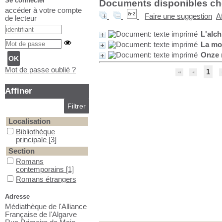
Se connecter
Documents disponibles chez
accéder à votre compte
Faire une suggestion
A
de lecteur
L'alch
La mo
Onze 
Mot de passe oublié ?
1
Affiner
Localisation
Bibliothèque principale
Bibliothèque
principale
[3]
Section
Romans contemporains
Romans
contemporains
[1]
Romans étrangers (écrivains lusophones)
Romans étrangers
(écrivains
lusophones)
[2]
Adresse
Médiathèque de l'Alliance
Française de l'Algarve